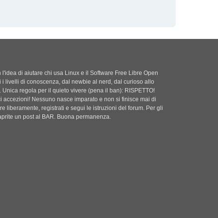
'idea di aiutare chi usa Linux e il Software Free Libre Open
i i livelli di conoscenza, dal newbie al nerd, dal curioso allo
. Unica regola per il quieto vivere (pena il ban): RISPETTO!
ci accezioni! Nessuno nasce imparato e non si finisce mai di
e liberamente, registrati e segui le istruzioni del forum. Per gli
i aprite un post al BAR. Buona permanenza.