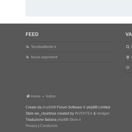
FEED
VA
TecnikaMente.it
Nuovi argomenti
Home
Indice
Creato da
phpBB
® Forum Software © phpBB Limited
Style we_clearblue created by
INVENTEA
&
nextgen
Traduzione Italiana
phpBB-Store.it
Privacy
|
Condizioni