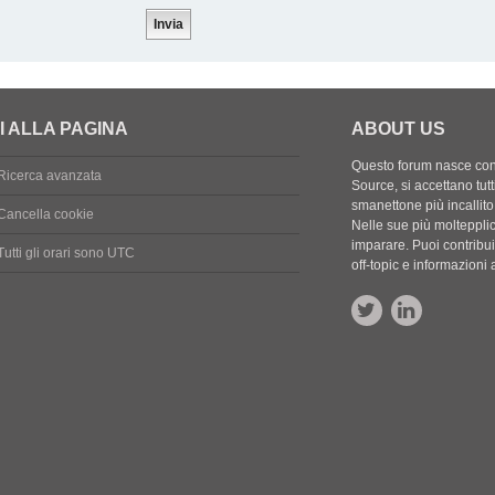
I ALLA PAGINA
ABOUT US
Questo forum nasce con l
Ricerca avanzata
Source, si accettano tutt
smanettone più incallito
Cancella cookie
Nelle sue più molteppli
imparare. Puoi contribuir
Tutti gli orari sono
UTC
off-topic e informazion