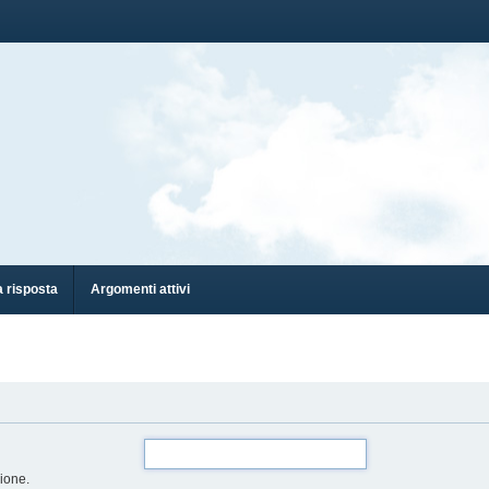
 risposta
Argomenti attivi
zione.