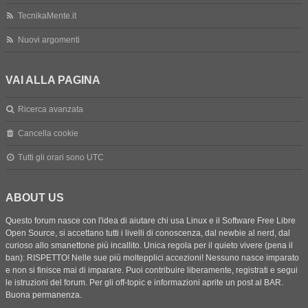
TecnikaMente.it
Nuovi argomenti
VAI ALLA PAGINA
Ricerca avanzata
Cancella cookie
Tutti gli orari sono
UTC
ABOUT US
Questo forum nasce con l'idea di aiutare chi usa Linux e il Software Free Libre
Open Source, si accettano tutti i livelli di conoscenza, dal newbie al nerd, dal
curioso allo smanettone più incallito. Unica regola per il quieto vivere (pena il
ban): RISPETTO! Nelle sue più moltepplici accezioni! Nessuno nasce imparato
e non si finisce mai di imparare. Puoi contribuire liberamente, registrati e segui
le istruzioni del forum. Per gli off-topic e informazioni aprite un post al BAR.
Buona permanenza.