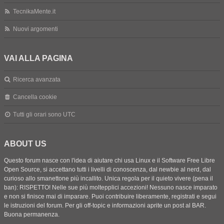
TecnikaMente.it
Nuovi argomenti
VAI ALLA PAGINA
Ricerca avanzata
Cancella cookie
Tutti gli orari sono
UTC
ABOUT US
Questo forum nasce con l'idea di aiutare chi usa Linux e il Software Free Libre
Open Source, si accettano tutti i livelli di conoscenza, dal newbie al nerd, dal
curioso allo smanettone più incallito. Unica regola per il quieto vivere (pena il
ban): RISPETTO! Nelle sue più moltepplici accezioni! Nessuno nasce imparato
e non si finisce mai di imparare. Puoi contribuire liberamente, registrati e segui
le istruzioni del forum. Per gli off-topic e informazioni aprite un post al BAR.
Buona permanenza.