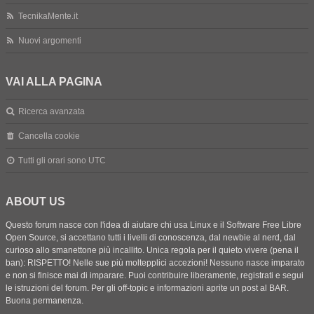
TecnikaMente.it
Nuovi argomenti
VAI ALLA PAGINA
Ricerca avanzata
Cancella cookie
Tutti gli orari sono
UTC
ABOUT US
Questo forum nasce con l'idea di aiutare chi usa Linux e il Software Free Libre
Open Source, si accettano tutti i livelli di conoscenza, dal newbie al nerd, dal
curioso allo smanettone più incallito. Unica regola per il quieto vivere (pena il
ban): RISPETTO! Nelle sue più moltepplici accezioni! Nessuno nasce imparato
e non si finisce mai di imparare. Puoi contribuire liberamente, registrati e segui
le istruzioni del forum. Per gli off-topic e informazioni aprite un post al BAR.
Buona permanenza.