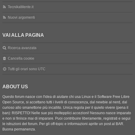
TecnikaMente.it
Nuovi argomenti
VAI ALLA PAGINA
Ricerca avanzata
Cancella cookie
Tutti gli orari sono
UTC
ABOUT US
Questo forum nasce con l'idea di aiutare chi usa Linux e il Software Free Libre
Open Source, si accettano tutti i livelli di conoscenza, dal newbie al nerd, dal
curioso allo smanettone più incallito. Unica regola per il quieto vivere (pena il
ban): RISPETTO! Nelle sue più moltepplici accezioni! Nessuno nasce imparato
e non si finisce mai di imparare. Puoi contribuire liberamente, registrati e segui
le istruzioni del forum. Per gli off-topic e informazioni aprite un post al BAR.
Buona permanenza.