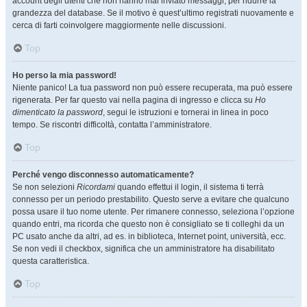
account degli utenti che non hanno mai inviato messaggi, per ridurre la
grandezza del database. Se il motivo è quest’ultimo registrati nuovamente e
cerca di farti coinvolgere maggiormente nelle discussioni.
Top
Ho perso la mia password!
Niente panico! La tua password non può essere recuperata, ma può essere
rigenerata. Per far questo vai nella pagina di ingresso e clicca su
Ho
dimenticato la password
, segui le istruzioni e tornerai in linea in poco
tempo. Se riscontri difficoltà, contatta l’amministratore.
Top
Perché vengo disconnesso automaticamente?
Se non selezioni
Ricordami
quando effettui il login, il sistema ti terrà
connesso per un periodo prestabilito. Questo serve a evitare che qualcuno
possa usare il tuo nome utente. Per rimanere connesso, seleziona l’opzione
quando entri, ma ricorda che questo non è consigliato se ti colleghi da un
PC usato anche da altri, ad es. in biblioteca, Internet point, università, ecc.
Se non vedi il checkbox, significa che un amministratore ha disabilitato
questa caratteristica.
Top