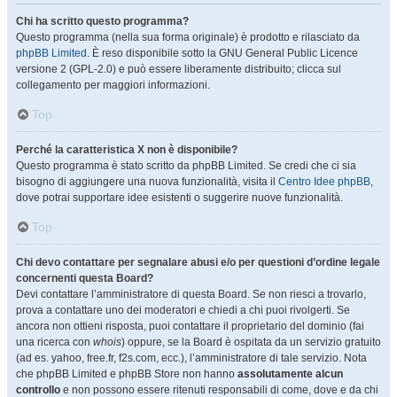
Chi ha scritto questo programma?
Questo programma (nella sua forma originale) è prodotto e rilasciato da
phpBB Limited
. È reso disponibile sotto la GNU General Public Licence
versione 2 (GPL-2.0) e può essere liberamente distribuito; clicca sul
collegamento per maggiori informazioni.
Top
Perché la caratteristica X non è disponibile?
Questo programma è stato scritto da phpBB Limited. Se credi che ci sia
bisogno di aggiungere una nuova funzionalità, visita il
Centro Idee phpBB
,
dove potrai supportare idee esistenti o suggerire nuove funzionalità.
Top
Chi devo contattare per segnalare abusi e/o per questioni d’ordine legale
concernenti questa Board?
Devi contattare l’amministratore di questa Board. Se non riesci a trovarlo,
prova a contattare uno dei moderatori e chiedi a chi puoi rivolgerti. Se
ancora non ottieni risposta, puoi contattare il proprietario del dominio (fai
una ricerca con
whois
) oppure, se la Board è ospitata da un servizio gratuito
(ad es. yahoo, free.fr, f2s.com, ecc.), l’amministratore di tale servizio. Nota
che phpBB Limited e phpBB Store non hanno
assolutamente alcun
controllo
e non possono essere ritenuti responsabili di come, dove e da chi