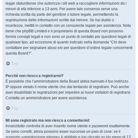
legge statunitense che autorizza i siti web a raccogliere informazioni da i
minori di età inferiore a 13 anni. Per avere tale consenso serve una
richiesta scritta da parte del genitore o tutore legale, permettendo la
registrazione delle informazioni scritte dal minore. Se hai dubbi o
incertezze, mettiti in contatto con un consulente legale per assistenza. Nota
bene che phpBB Limited e il proprietario di questa Board non possono
fornire consigli legali e non sono un punto di contatto per questioni legali di
qualsiasi tipo, ad eccezione di quanto indicato nella domanda “Chi devo
contattare per segnalare abusi e/o per questioni d’ordine legale concernenti
questa Board?”.
Top
Perché non riesco a registrarmi?
È possibile che l’amministratore della Board abbia bannato il tuo indirizzo
IP oppure vietato il nome utente che stai tentando di registrare. Può anche
aver disabilitato le registrazioni per impedire ai nuovi visitatori di registrarsi.
Contatta un amministratore per avere assistenza.
Top
Mi sono registrato ma non riesco a connettermi!
Innanzitutto controlla di aver inserito nome utente e password esattamente.
Se sono corretti, allora possono esser successe un paio di cose: se il
supporto «registrazione minore» è abilitato e hai cliccato su
Ho meno di 13