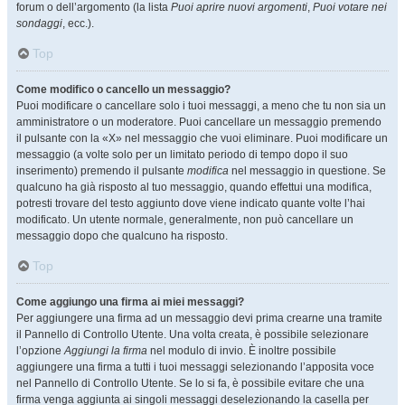
forum o dell’argomento (la lista
Puoi aprire nuovi argomenti
,
Puoi votare nei
sondaggi
, ecc.).
Top
Come modifico o cancello un messaggio?
Puoi modificare o cancellare solo i tuoi messaggi, a meno che tu non sia un
amministratore o un moderatore. Puoi cancellare un messaggio premendo
il pulsante con la «X» nel messaggio che vuoi eliminare. Puoi modificare un
messaggio (a volte solo per un limitato periodo di tempo dopo il suo
inserimento) premendo il pulsante
modifica
nel messaggio in questione. Se
qualcuno ha già risposto al tuo messaggio, quando effettui una modifica,
potresti trovare del testo aggiunto dove viene indicato quante volte l’hai
modificato. Un utente normale, generalmente, non può cancellare un
messaggio dopo che qualcuno ha risposto.
Top
Come aggiungo una firma ai miei messaggi?
Per aggiungere una firma ad un messaggio devi prima crearne una tramite
il Pannello di Controllo Utente. Una volta creata, è possibile selezionare
l’opzione
Aggiungi la firma
nel modulo di invio. È inoltre possibile
aggiungere una firma a tutti i tuoi messaggi selezionando l’apposita voce
nel Pannello di Controllo Utente. Se lo si fa, è possibile evitare che una
firma venga aggiunta ai singoli messaggi deselezionando la casella per