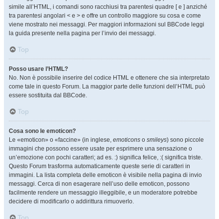
simile all’HTML, i comandi sono racchiusi tra parentesi quadre [ e ] anziché
tra parentesi angolari < e > e offre un controllo maggiore su cosa e come
viene mostrato nei messaggi. Per maggiori informazioni sul BBCode leggi
la guida presente nella pagina per l’invio dei messaggi.
Top
Posso usare l’HTML?
No. Non è possibile inserire del codice HTML e ottenere che sia interpretato
come tale in questo Forum. La maggior parte delle funzioni dell’HTML può
essere sostituita dal BBCode.
Top
Cosa sono le emoticon?
Le «emoticon» o «faccine» (in inglese,
emoticons
o
smileys
) sono piccole
immagini che possono essere usate per esprimere una sensazione o
un’emozione con pochi caratteri; ad es. :) significa felice, :( significa triste.
Questo Forum trasforma automaticamente queste serie di caratteri in
immagini. La lista completa delle emoticon è visibile nella pagina di invio
messaggi. Cerca di non esagerare nell’uso delle emoticon, possono
facilmente rendere un messaggio illeggibile, e un moderatore potrebbe
decidere di modificarlo o addirittura rimuoverlo.
Top