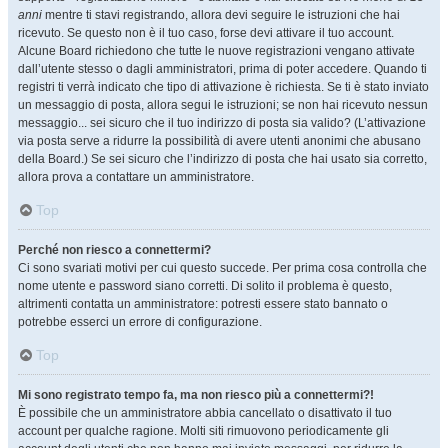
anni
mentre ti stavi registrando, allora devi seguire le istruzioni che hai
ricevuto. Se questo non è il tuo caso, forse devi attivare il tuo account.
Alcune Board richiedono che tutte le nuove registrazioni vengano attivate
dall’utente stesso o dagli amministratori, prima di poter accedere. Quando ti
registri ti verrà indicato che tipo di attivazione è richiesta. Se ti è stato inviato
un messaggio di posta, allora segui le istruzioni; se non hai ricevuto nessun
messaggio... sei sicuro che il tuo indirizzo di posta sia valido? (L’attivazione
via posta serve a ridurre la possibilità di avere utenti anonimi che abusano
della Board.) Se sei sicuro che l’indirizzo di posta che hai usato sia corretto,
allora prova a contattare un amministratore.
Top
Perché non riesco a connettermi?
Ci sono svariati motivi per cui questo succede. Per prima cosa controlla che
nome utente e password siano corretti. Di solito il problema è questo,
altrimenti contatta un amministratore: potresti essere stato bannato o
potrebbe esserci un errore di configurazione.
Top
Mi sono registrato tempo fa, ma non riesco più a connettermi?!
È possibile che un amministratore abbia cancellato o disattivato il tuo
account per qualche ragione. Molti siti rimuovono periodicamente gli