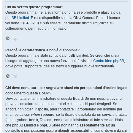
Chi ha scritto questo programma?
Questo programma (nella sua forma originale) è prodotto e rilasciato da
phpBB Limited
. È reso disponibile sotto la GNU General Public Licence
versione 2 (GPL-2.0) e può essere liberamente distribuito; clicca sul
collegamento per maggiori informazioni.
Top
Perché la caratteristica X non è disponibile?
Questo programma è stato scritto da phpBB Limited. Se credi che ci sia
bisogno di aggiungere una nuova funzionalità, visita il
Centro Idee phpBB
,
dove potrai supportare idee esistenti o suggerire nuove funzionalità.
Top
Chi devo contattare per segnalare abusi e/o per questioni d’ordine legale
concernenti questa Board?
Devi contattare l’amministratore di questa Board. Se non riesci a trovarlo,
prova a contattare uno dei moderatori e chiedi a chi puoi rivolgerti. Se
ancora non ottieni risposta, puoi contattare il proprietario del dominio (fai
una ricerca con
whois
) oppure, se la Board è ospitata da un servizio gratuito
(ad es. yahoo, free.fr, f2s.com, ecc.), l’amministratore di tale servizio. Nota
che phpBB Limited e phpBB Store non hanno
assolutamente alcun
controllo
e non possono essere ritenuti responsabili di come, dove e da chi