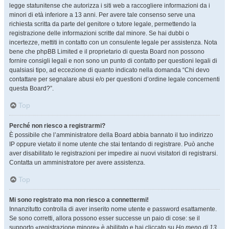
legge statunitense che autorizza i siti web a raccogliere informazioni da i
minori di età inferiore a 13 anni. Per avere tale consenso serve una
richiesta scritta da parte del genitore o tutore legale, permettendo la
registrazione delle informazioni scritte dal minore. Se hai dubbi o
incertezze, mettiti in contatto con un consulente legale per assistenza. Nota
bene che phpBB Limited e il proprietario di questa Board non possono
fornire consigli legali e non sono un punto di contatto per questioni legali di
qualsiasi tipo, ad eccezione di quanto indicato nella domanda “Chi devo
contattare per segnalare abusi e/o per questioni d’ordine legale concernenti
questa Board?”.
Top
Perché non riesco a registrarmi?
È possibile che l’amministratore della Board abbia bannato il tuo indirizzo
IP oppure vietato il nome utente che stai tentando di registrare. Può anche
aver disabilitato le registrazioni per impedire ai nuovi visitatori di registrarsi.
Contatta un amministratore per avere assistenza.
Top
Mi sono registrato ma non riesco a connettermi!
Innanzitutto controlla di aver inserito nome utente e password esattamente.
Se sono corretti, allora possono esser successe un paio di cose: se il
supporto «registrazione minore» è abilitato e hai cliccato su
Ho meno di 13