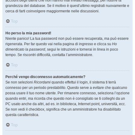
account degli utenti che non hanno mai inviato messaggi, per ridurre la
grandezza del database. Se il motivo è quest’ultimo registrati nuovamente e
cerca di farti coinvolgere maggiormente nelle discussioni.
Top
Ho perso la mia password!
Niente panico! La tua password non può essere recuperata, ma può essere
rigenerata. Per far questo vai nella pagina di ingresso e clicca su
Ho
dimenticato la password
, segui le istruzioni e tornerai in linea in poco
tempo. Se riscontri difficoltà, contatta l’amministratore.
Top
Perché vengo disconnesso automaticamente?
Se non selezioni
Ricordami
quando effettui il login, il sistema ti terrà
connesso per un periodo prestabilito. Questo serve a evitare che qualcuno
possa usare il tuo nome utente. Per rimanere connesso, seleziona l’opzione
quando entri, ma ricorda che questo non è consigliato se ti colleghi da un
PC usato anche da altri, ad es. in biblioteca, Internet point, università, ecc.
Se non vedi il checkbox, significa che un amministratore ha disabilitato
questa caratteristica.
Top