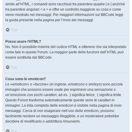
simile all’HTML, i comandi sono racchiusi tra parentesi quadre [ e ] anziché
tra parentesi angolari < e > e offre un controllo maggiore su cosa e come
viene mostrato nei messaggi. Per maggiori informazioni sul BBCode leggi
la guida presente nella pagina per l’invio dei messaggi.
Top
Posso usare l’HTML?
No. Non è possibile inserire del codice HTML e ottenere che sia interpretato
come tale in questo Forum. La maggior parte delle funzioni dell’HTML può
essere sostituita dal BBCode.
Top
Cosa sono le emoticon?
Le «emoticon» o «faccine» (in inglese,
emoticons
o
smileys
) sono piccole
immagini che possono essere usate per esprimere una sensazione o
un’emozione con pochi caratteri; ad es. :) significa felice, :( significa triste.
Questo Forum trasforma automaticamente queste serie di caratteri in
immagini. La lista completa delle emoticon è visibile nella pagina di invio
messaggi. Cerca di non esagerare nell’uso delle emoticon, possono
facilmente rendere un messaggio illeggibile, e un moderatore potrebbe
decidere di modificarlo o addirittura rimuoverlo.
Top