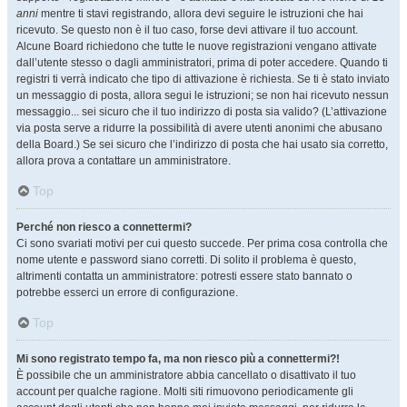
anni
mentre ti stavi registrando, allora devi seguire le istruzioni che hai
ricevuto. Se questo non è il tuo caso, forse devi attivare il tuo account.
Alcune Board richiedono che tutte le nuove registrazioni vengano attivate
dall’utente stesso o dagli amministratori, prima di poter accedere. Quando ti
registri ti verrà indicato che tipo di attivazione è richiesta. Se ti è stato inviato
un messaggio di posta, allora segui le istruzioni; se non hai ricevuto nessun
messaggio... sei sicuro che il tuo indirizzo di posta sia valido? (L’attivazione
via posta serve a ridurre la possibilità di avere utenti anonimi che abusano
della Board.) Se sei sicuro che l’indirizzo di posta che hai usato sia corretto,
allora prova a contattare un amministratore.
Top
Perché non riesco a connettermi?
Ci sono svariati motivi per cui questo succede. Per prima cosa controlla che
nome utente e password siano corretti. Di solito il problema è questo,
altrimenti contatta un amministratore: potresti essere stato bannato o
potrebbe esserci un errore di configurazione.
Top
Mi sono registrato tempo fa, ma non riesco più a connettermi?!
È possibile che un amministratore abbia cancellato o disattivato il tuo
account per qualche ragione. Molti siti rimuovono periodicamente gli