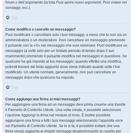
forum o dell’argomento (la lista
Puoi aprire nuovi argomenti
,
Puoi votare nei
sondaggi
, ecc.).
Top
Come modifico o cancello un messaggio?
Puoi modificare o cancellare solo i tuoi messaggi, a meno che tu non sia un
amministratore o un moderatore. Puoi cancellare un messaggio premendo
il pulsante con la «X» nel messaggio che vuoi eliminare. Puoi modificare un
messaggio (a volte solo per un limitato periodo di tempo dopo il suo
inserimento) premendo il pulsante
modifica
nel messaggio in questione. Se
qualcuno ha già risposto al tuo messaggio, quando effettui una modifica,
potresti trovare del testo aggiunto dove viene indicato quante volte l’hai
modificato. Un utente normale, generalmente, non può cancellare un
messaggio dopo che qualcuno ha risposto.
Top
Come aggiungo una firma ai miei messaggi?
Per aggiungere una firma ad un messaggio devi prima crearne una tramite
il Pannello di Controllo Utente. Una volta creata, è possibile selezionare
l’opzione
Aggiungi la firma
nel modulo di invio. È inoltre possibile
aggiungere una firma a tutti i tuoi messaggi selezionando l’apposita voce
nel Pannello di Controllo Utente. Se lo si fa, è possibile evitare che una
firma venga aggiunta ai singoli messaggi deselezionando la casella per