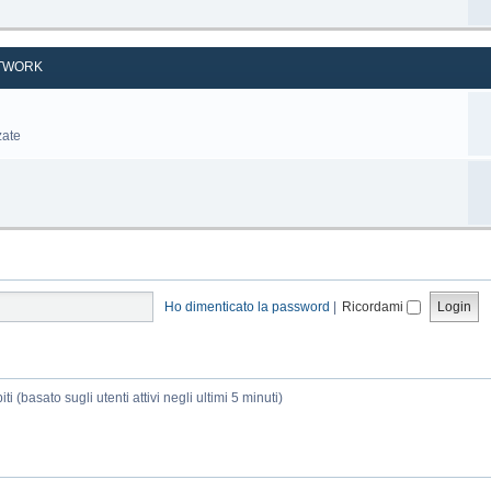
TWORK
zate
Ho dimenticato la password
|
Ricordami
ti (basato sugli utenti attivi negli ultimi 5 minuti)