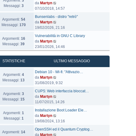
Argomenti:
3
l
V
da
Martyn
Messaggi:
3
t
e
07/10/2018, 14:57
i
d
U
Bunsenlabs - distro "retrò"
m
i
Argomenti:
54
l
V
da
Martyn
o
u
Messaggi:
170
t
e
19/02/2026, 21:16
m
l
i
d
e
U
t
Vulnerabilità in GNU C Library
m
i
Argomenti:
16
s
l
i
V
da
Martyn
o
u
Messaggi:
39
s
t
m
e
23/01/2026, 14:46
m
l
a
i
o
d
e
t
g
m
m
i
s
i
STATISTICHE
ULTIMO MESSAGGIO
g
o
e
u
s
m
i
m
s
l
a
o
U
Debian 10 - Wi-fi: "Attivazio…
o
e
s
t
Argomenti:
4
g
m
l
V
da
Martyn
s
a
i
Messaggi:
13
g
e
t
e
31/08/2019, 9:32
s
g
m
i
s
i
d
a
g
o
U
CUPS: Web interfaccia bloccat…
o
s
m
i
Argomenti:
3
g
i
m
l
V
da
Martyn
a
o
u
Messaggi:
15
g
o
e
t
e
11/07/2015, 14:26
g
m
l
i
s
i
d
g
e
U
t
Installazione Boot Loader Ele…
o
s
m
i
Argomenti:
1
i
s
l
i
V
da
Martyn
a
o
u
Messaggi:
1
o
s
t
m
e
19/08/2024, 13:16
g
m
l
a
i
o
d
g
e
U
t
OpenSSH ed il Quantum Cryptog…
g
m
m
i
Argomenti:
14
i
s
l
i
V
da
Martyn