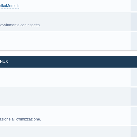
nikaMente.it
', ovviamente con rispetto.
INUX
razione all'ottimizzazione.